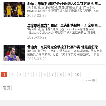
Skip：詹姆斯罚球74%不配进入GOAT讨论 但东契
奇罚球甚至比他还烂
3月28日讯 近日名嘴Skip在自己的播客节目《The Skip
Bayless Show》中谈到了湖人球星詹姆斯和东契奇。Skip表
示：“东契奇罚球命中率72%，排在联盟第86位，这太
2026-03-29
过度依赖主力？湖记：里夫斯快被榨干了 全明星后
场均出场联盟第3
3月28日讯 近日湖人随队记者Trevor Lane在播客节目
《Lakers Collective》中谈到了湖人三巨头的出场时间。该
记者表示：“雷迪克现在快把里夫斯榨干了，后者完
2026-03-29
雷迪克：东契奇完全掌控了比赛节奏 他是我们球队
进攻的引擎
3月28日讯 上午10点30，湖人将在主场迎战篮网，雷迪克赛
前接受了媒体采访。记者：“关于东契奇目前在得分上表现出
的稳定性，这在多大程度上提高了球队进攻端及其
2026-03-29
1
2
3
4
5
6
7
8
9
10
下一页
尾页