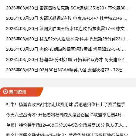
6+7 波津23分
2026年03月30日 雷霆击败尼克斯 SGA连续135场20+ 布伦森30分
唐斯15+18
2026年03月30日 火箭送鹈鹕5连败 申京36+14+7 杜兰特20+6 锡
安18分
2026年03月30日 篮网大胜国王结束10连败 特拉奥雷17+6 德文·
卡特20+8
2026年03月30日 猛龙52分大胜魔术 斯科蒂·巴恩斯28分钟23+15
班凯罗14中3
2026年03月30日 杰伦·布朗缺阵绿军轻取黄蜂 塔图姆32+5+8 普
理查德28+6+6
2026年03月30日 杨瀚森6分4板1帽 开拓者轻取奇才 阿夫迪亚20+
7+5 卡马拉23+7
2026年03月30日 03月30日NCAA精英八强 康涅狄格73 - 72杜克
全场集锦
热门资讯
社牛！杨瀚森收官战“挑”走比赛用球 后迅速归位补上了赛后握手
今天六点战奇才~开拓者将杨瀚森从混音召回 G联盟季后赛4月开
打
单核！特伦特半场12中6&三分10中5砍全场最高18分 队友无人上
双
剩余比赛需全勤才够65场~狼记：爱德华兹预计下场打独行侠复出