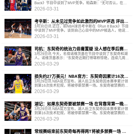
Back》节目中谈到了MVP竞争。帕森斯：“无可否认，在
MVP候选人名单里，东契奇和约基奇恐怕是防守最差的两
2026-03-31
个。
考辛斯：从未见过竞争如此激烈的MVP评选 评出个
并列MVP都不稀奇
3月30日讯 近日，前NBA球员考辛斯在《Run It Back》节目
中谈到了MVP竞争。谈到自己心目中的MVP候选人，他说：
“这个问题太难回答了。今年配得上这个奖的球员实
2026-03-31
司机：东契奇的统治力毋庸置疑 没人想在季后赛中
对阵湖人
3月29日讯 今天，名宿诺维茨基在节目中谈到了东契奇和湖
人。诺维茨基表示：“东契奇近期打得堪称惊艳，连续几周状
态火热，场均接近四十分。他的后撤步投篮手感火
2026-03-29
损失约27万美元！NBA官方：东契奇因累计16次技
犯被停薪禁赛一场
3月29日讯 NBA官方宣布，湖人后卫东契奇因本赛季累计领
到第16次技术犯规，将被停薪禁赛一场。东契奇被禁赛的场
次是3月31日主场迎战奇才的比赛。昨天在湖人对
2026-03-29
湖记：如果东契奇要被禁赛一场 在背靠背第一晚打
奇才时禁赛挺好
3月29日讯 NBA官方宣布，湖人后卫东契奇因本赛季累计领
到第16次技术犯规，将被停薪禁赛一场。东契奇被禁赛的场
次是3月31日主场迎战奇才的比赛。湖人媒体Laker
2026-03-29
常规赛结束前东契奇每再得两T将被多禁赛一场 损