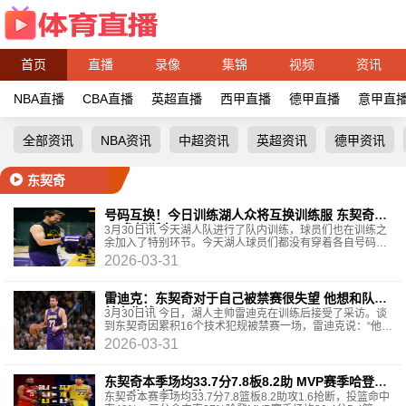
首页
直播
录像
集锦
视频
资讯
NBA直播
CBA直播
英超直播
西甲直播
德甲直播
意甲直
全部资讯
NBA资讯
中超资讯
英超资讯
德甲资讯
东契奇
号码互换！今日训练湖人众将互换训练服 东契奇穿
11 詹姆斯穿17
3月30日讯 今天湖人队进行了队内训练，球员们也在训练之
余加入了特别环节。今天湖人球员们都没有穿着各自号码的
训练服，而是都穿上了队友的号码。东契奇穿上
2026-03-31
雷迪克：东契奇对于自己被禁赛很失望 他想和队友
并肩作战
3月30日讯 今日，湖人主帅雷迪克在训练后接受了采访。谈
到东契奇因累积16个技术犯规被禁赛一场，雷迪克说：“他很
失望，他想和队友并肩作战。我整个赛季都在讲这
2026-03-31
东契奇本季场均33.7分7.8板8.2助 MVP赛季哈登
30.4分5.4板8.8助
东契奇本赛季场均33.7分7.8篮板8.2助攻1.6抢断，投篮命中