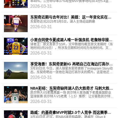
率48%，三分命中率37%哈登MVP赛季场均30.4分5.4篮板
8.8助攻1.8抢断，投篮命中率45%，三分命中率37%
2026-03-31
东契奇近期与去年对比！美媒：这一年变化实在太
大了！
东契奇近况2025年3月5日，湖人主场迎战鹈鹕
2026-03-31
小里合同使今夏成湖人唯一补强良机 老詹除非接受
940万否则将离队
译者注：原文发表于SSR，文中数据均截至原文发稿时（当
地时间3月29日），所涉及日期和时间均为当地时间。文中
观点与译者及平台无关。勒布朗·詹姆斯能看到和听到一
2026-03-31
享受海景！东契奇更新IG 再晒自己在海边打高尔夫
的动态
3月30日讯 今日，湖人球星东契奇更新了Instagram Story动
态。东契奇晒出一张他在海边打高尔夫的照片。这是他近期
第二次晒出自己打高尔夫的动态。
2026-03-31
NBA彩经：东契奇缺阵湖人仍大胜奇才 马刺大胜公
牛 活塞力拼雷霆
凯尔特人VS老鹰再赢一场 凯尔特人客场擒下老鹰美国职业
篮球联赛 凯尔特人VS老鹰（-1.5）推荐：让分客胜凯尔特人
近来状态还可以取得三连胜，目前以50胜24负的战绩
2026-03-31
路威：约基奇拿MVP时就2-3个人竞争 而这赛季有
5-6人有资格拿MVP
3月30日讯 近日，前NBA球员帕森斯、路威在《Run It