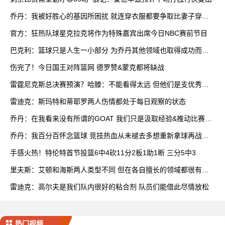
乔丹：我被好胜心的基因所困扰 就连穿衣服都要争取比妻子穿得
快
官方：狂热队球星克拉克将作为特殊嘉宾出席今日NBC赛前节目
巴克利：篮球只是人生一小部分 为乔丹其他领域也取得成功而自
豪
伤完了！今日国王对阵篮网 德罗赞&蒙克都将缺战
雷霆尼克斯总决赛预演？哈滕：不能看得太远 但他们是支优秀球
队
雷迪克：斯玛特和蒂耶罗两人伤情都处于每日观察的状态
乔丹：在我看来没有所谓的GOAT 我们只是汲取经验&推动比赛发
展
乔丹：我百分百怀念篮球 竞技热血从未褪去多想重新拿球再战一
场
手感火热！特伦特首节投篮6中4砍11分2板1助1断 三分5中3
里夫斯：艾顿和海斯两人类型不同 但在各自擅长的领域都很有效
率
雷迪克：高尔夫是我们队内很好的粘合剂 队员们能借此尽情放松
热门视频