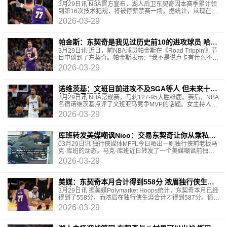
失约31.7万美元
3月29日讯 NBA官方宣布，湖人后卫东契奇因本赛季累计领
到第16次技术犯规，将被停薪禁赛一场。据统计，从现在到
本赛季常规赛结束，如果东契奇再被吹罚两次技术犯规
2026-03-29
帕金斯：东契奇是我见过历史前10的进攻球员 哈登
也是
3月29日讯 近日，前NBA球员帕金斯在《Road Trippin'》节
目中谈到了东契奇。帕金斯表示：“我不是说卢卡有什么不
好，我会这么说，卢卡和哈登这两个人，他们是我这辈
2026-03-29
诺维茨基：文班目前进攻不及SGA等人 但未来十年
他会是最强球员
3月29日讯 NBA常规赛，马刺127-95大胜雄鹿。赛后，NBA
名宿诺维茨基点评了文班亚马竞争MVP的话题。女主持人
问：“他最后的陈述是，进攻端的影响力不仅仅是得分。这
2026-03-29
库班转发美媒嘲讽Nico：交易东契奇让你从乘私人
飞机→经济舱
03月29日讯 独行侠媒体MFFL今日晒出一则独行侠前老板马
克·库班的动态。马克·库班近日转发了一个美媒嘲讽前独行
侠总经理Nico的动态，美媒晒出了Nico在候机
2026-03-29
美媒：东契奇本月合计得到558分 浓眉独行侠生涯
合计才587分
3月29日讯 据美媒Polymarket Hoops统计，东契奇本月已经
得到了558分，而浓眉在独行侠生涯合计才得到587分。值得
一提的是，东契奇对阵奇才将被禁赛（16T触发），但他本
2026-03-29