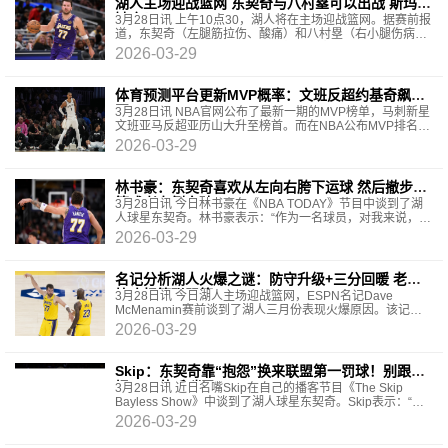
湖人主场迎战篮网 东契奇与八村塁可以出战 斯玛特
缺席！
3月28日讯 上午10点30，湖人将在主场迎战篮网。据赛前报
道，东契奇（左腿筋拉伤、酸痛）和八村塁（右小腿伤病管
理）状态升级为可以出战。斯玛特（右脚踝扭伤）和蒂耶罗
2026-03-29
（左
体育预测平台更新MVP概率：文班反超约基奇飙升
至22.1% SGA71%
3月28日讯 NBA官网公布了最新一期的MVP榜单，马刺新星
文班亚马反超亚历山大升至榜首。而在NBA公布MVP排名
后，体育预测平台Polymarket Sports更新了本赛季常规
2026-03-29
林书豪：东契奇喜欢从左向右胯下运球 然后撤步投
篮或者右侧突破
3月28日讯 今日林书豪在《NBA TODAY》节目中谈到了湖
人球星东契奇。林书豪表示：“作为一名球员，对我来说，每
当我要防守某人时，是的，我会看录像，因为每个球员都有
2026-03-29
名记分析湖人火爆之谜：防守升级+三分回暖 老詹
快攻扣篮联盟第一
3月28日讯 今日湖人主场迎战篮网，ESPN名记Dave
McMenamin赛前谈到了湖人三月份表现火爆原因。该记者
表示：“这要从他们的防守说起，他们对防守细节的更多关注
2026-03-29
Skip：东契奇靠“抱怨”换来联盟第一罚球！别跟我
提SGA体毛哨了
3月28日讯 近日名嘴Skip在自己的播客节目《The Skip
Bayless Show》中谈到了湖人球星东契奇。Skip表示：“东
契奇现在场均罚球次数高居联盟第一，达到了10次。
2026-03-29