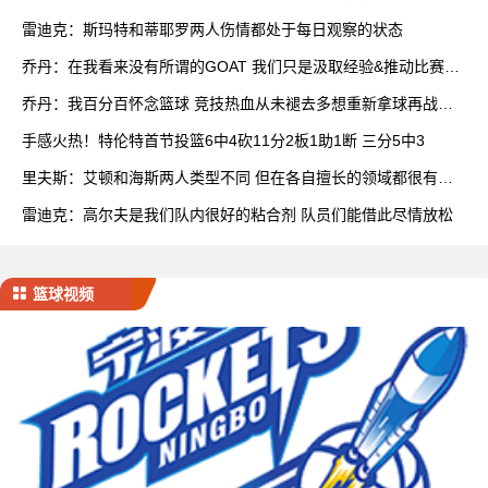
队
雷迪克：斯玛特和蒂耶罗两人伤情都处于每日观察的状态
乔丹：在我看来没有所谓的GOAT 我们只是汲取经验&推动比赛发
展
乔丹：我百分百怀念篮球 竞技热血从未褪去多想重新拿球再战一
场
手感火热！特伦特首节投篮6中4砍11分2板1助1断 三分5中3
里夫斯：艾顿和海斯两人类型不同 但在各自擅长的领域都很有效
率
雷迪克：高尔夫是我们队内很好的粘合剂 队员们能借此尽情放松
篮球视频