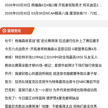
理查德28+6+6
2026年03月30日 杨瀚森6分4板1帽 开拓者轻取奇才 阿夫迪亚20+
7+5 卡马拉23+7
2026年03月30日 03月30日NCAA精英八强 康涅狄格73 - 72杜克
全场集锦
篮球资讯
社牛！杨瀚森收官战“挑”走比赛用球 后迅速归位补上了赛后握手
今天六点战奇才~开拓者将杨瀚森从混音召回 G联盟季后赛4月开
打
单核！特伦特半场12中6&三分10中5砍全场最高18分 队友无人上
双
剩余比赛需全勤才够65场~狼记：爱德华兹预计下场打独行侠复出
乔丹：我被好胜心的基因所困扰 就连穿衣服都要争取比妻子穿得
快
官方：狂热队球星克拉克将作为特殊嘉宾出席今日NBC赛前节目
巴克利：篮球只是人生一小部分 为乔丹其他领域也取得成功而自
豪
伤完了！今日国王对阵篮网 德罗赞&蒙克都将缺战
雷霆尼克斯总决赛预演？哈滕：不能看得太远 但他们是支优秀球