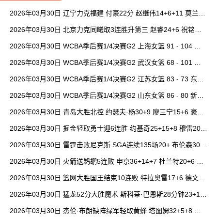
2026年03月30日 辽宁力克福建 付豪22分 赵继伟14+6+11 莫兰德
20+15 邹阳18+5
2026年03月30日 北京力克同曦取3连胜升第三 赵睿24+6 祝铭震1
9分 郭昊文缺阵
2026年03月30日 WCBA季后赛1/4决赛G2 上海女篮 91 - 104 四
川女篮 全场集锦
2026年03月30日 WCBA季后赛1/4决赛G2 武汉女篮 68 - 101 山
西女篮 全场集锦
2026年03月30日 WCBA季后赛1/4决赛G2 江苏女篮 83 - 73 东莞
女篮 全场集锦
2026年03月30日 WCBA季后赛1/4决赛G2 山东女篮 86 - 80 新疆
女篮 全场集锦
2026年03月30日 青岛大胜北控 约瑟夫·杨30+9 廖三宁15+6 豪斯
14中1
2026年03月30日 掘金轻取勇士迎6连胜 约基奇25+15+8 穆雷20+
6+7 波津23分
2026年03月30日 雷霆击败尼克斯 SGA连续135场20+ 布伦森30分
唐斯15+18
2026年03月30日 火箭送鹈鹕5连败 申京36+14+7 杜兰特20+6 锡
安18分
2026年03月30日 篮网大胜国王结束10连败 特拉奥雷17+6 德文·
卡特20+8
2026年03月30日 猛龙52分大胜魔术 斯科蒂·巴恩斯28分钟23+15
班凯罗14中3
2026年03月30日 杰伦·布朗缺阵绿军轻取黄蜂 塔图姆32+5+8 普