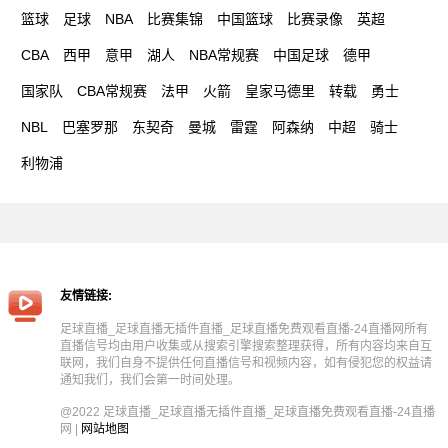
篮球
足球
NBA
比赛集锦
中国篮球
比赛录像
英超
CBA
西甲
意甲
湖人
NBA常规赛
中国足球
德甲
国家队
CBA常规赛
法甲
火箭
皇家马德里
转载
勇士
NBL
巴塞罗那
东契奇
曼城
雷霆
阿森纳
中超
骑士
利物浦
友情链接:
足球直播_足球直播无插件直播_足球直播免费观看直播-24直播网所有
直播信号均由用户收集或从搜索引擎搜索整理获得，所有内容均来自互
联网，我们自身不提供任何直播信号和视频内容，如有侵犯您的权益请
通知我们，我们会第一时间处理。
@2022 足球直播_足球直播无插件直播_足球直播免费观看直播-24直播
网 |
网站地图