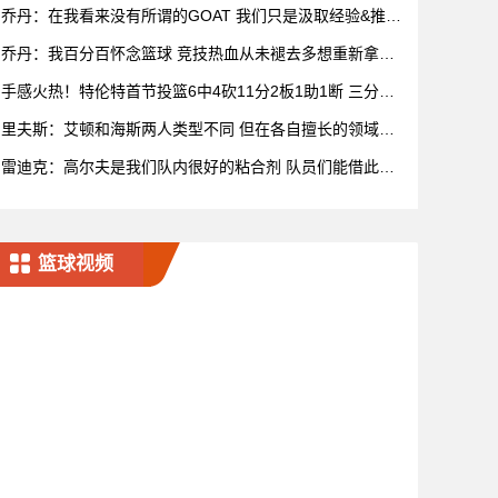
乔丹：在我看来没有所谓的GOAT 我们只是汲取经验&推动
比赛发展
乔丹：我百分百怀念篮球 竞技热血从未褪去多想重新拿球
再战一场
手感火热！特伦特首节投篮6中4砍11分2板1助1断 三分5
中3
里夫斯：艾顿和海斯两人类型不同 但在各自擅长的领域都
很有效率
雷迪克：高尔夫是我们队内很好的粘合剂 队员们能借此尽
情放松
篮球视频
宁波