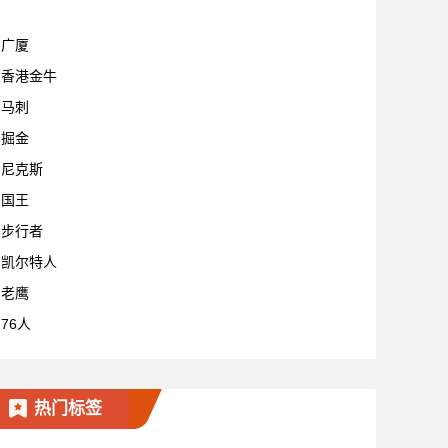
广厦
香港金牛
马刺
掘金
尼克斯
国王
步行者
凯尔特人
老鹰
76人
热门标签