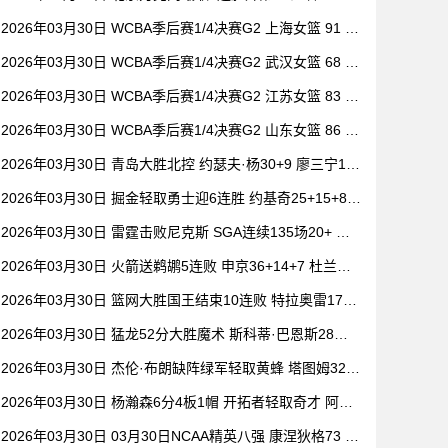
祝铭震19分 郭昊文缺阵
2026年03月30日 WCBA季后赛1/4决赛G2 上海女篮 91 -
104 四川女篮 全场集锦
2026年03月30日 WCBA季后赛1/4决赛G2 武汉女篮 68 -
101 山西女篮 全场集锦
2026年03月30日 WCBA季后赛1/4决赛G2 江苏女篮 83 -
73 东莞女篮 全场集锦
2026年03月30日 WCBA季后赛1/4决赛G2 山东女篮 86 -
80 新疆女篮 全场集锦
2026年03月30日 青岛大胜北控 约瑟夫·杨30+9 廖三宁15
+6 豪斯14中1
2026年03月30日 掘金轻取勇士迎6连胜 约基奇25+15+8
穆雷20+6+7 波津23分
2026年03月30日 雷霆击败尼克斯 SGA连续135场20+ 布
伦森30分 唐斯15+18
2026年03月30日 火箭送鹈鹕5连败 申京36+14+7 杜兰特2
0+6 锡安18分
2026年03月30日 篮网大胜国王结束10连败 特拉奥雷17+6
德文·卡特20+8
2026年03月30日 猛龙52分大胜魔术 斯科蒂·巴恩斯28分
钟23+15 班凯罗14中3
2026年03月30日 杰伦·布朗缺阵绿军轻取黄蜂 塔图姆32+
5+8 普理查德28+6+6
2026年03月30日 杨瀚森6分4板1帽 开拓者轻取奇才 阿夫
迪亚20+7+5 卡马拉23+7
2026年03月30日 03月30日NCAA精英八强 康涅狄格73 -