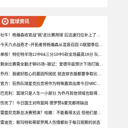
72杜克 全场集锦
篮球资讯
社牛！杨瀚森收官战“挑”走比赛用球 后迅速归位补上了赛
后握手
今天六点战奇才~开拓者将杨瀚森从混音召回 G联盟季后赛
4月开打
单核！特伦特半场12中6&三分10中5砍全场最高18分 队友
无人上双
剩余比赛需全勤才够65场~狼记：爱德华兹预计下场打独行
侠复出
乔丹：我被好胜心的基因所困扰 就连穿衣服都要争取比妻
子穿得快
官方：狂热队球星克拉克将作为特殊嘉宾出席今日NBC赛
前节目
巴克利：篮球只是人生一小部分 为乔丹其他领域也取得成
功而自豪
伤完了！今日国王对阵篮网 德罗赞&蒙克都将缺战
雷霆尼克斯总决赛预演？哈滕：不能看得太远 但他们是支
优秀球队
雷迪克：斯玛特和蒂耶罗两人伤情都处于每日观察的状态