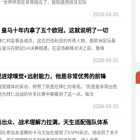
播客中表示：“世界杯现在非常接近了，我知道西班牙实际
2026-03-31
：皇马十年内拿了五个欧冠，这就说明了一切
是拜仁的监事会成员，这位巴伐利亚的传奇人物，是欧洲足坛最
皇马在欧冠1/4决赛相遇，在这场巅峰对决之前，鲁梅
2026-03-31
锐进球嗅觉+远射能力，他是非常优秀的前锋
罗接受媒体的采访，称赞了凯恩在拜仁的表现。“凯恩是非常出色
他为拜仁出战的许多比赛中都看到了这一点。每次
2026-03-31
商出众、战术理解力拉满，天生适配强队体系
法国队参加友谊赛的卡马文加在接受了ESPN采访，他谈到了关于