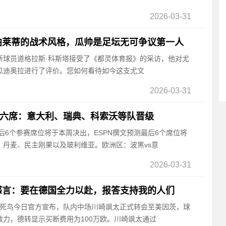
2026-03-31
帕莱蒂的战术风格，瓜帅是足坛无可争议第一人
图斯球员道格拉斯·科斯塔接受了《都灵体育报》的采访，他对尤
瓜迪奥拉进行了评价。您如何看待如今这支尤文
2026-03-31
后六席：意大利、瑞典、科索沃等队晋级
杯最后6个参赛席位将于本周决出，ESPN撰文预测最后6个席位将
、丹麦、民主刚果以及玻利维亚。欧洲区：波黑vs意
2026-03-31
感言：要在德国全力以赴，报答支持我的人们
都不死鸟今日官方宣布，队内中场川崎飒太正式转会至美因茨，球
力，德转显示买断费用为100万欧。川崎飒太通过