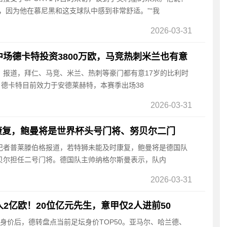
，因为他在慕尼黑和这支球队中感到非常舒适。”“我
2026-03-31
中场德卡特投资3800万欧，马竞热刺米兰也有意
报》报道，拜仁、马竞、米兰、热刺等豪门都有意17岁的比利时
·德卡特目前效力于安德莱赫特，本赛季出场38
2026-03-31
康复，鲍曼将是世界杯头号门将、努贝尔二门
育记者普莱滕伯格报道，若特狮未能及时康复，鲍曼将是德国队
贝尔担任二号门将。德国队主帅纳格尔斯曼表示，队内
2026-03-31
人2亿欧！20位亿元先生，意甲仅2人进前50
联赛身价后，德转盘点当前足坛身价TOP50。亚马尔、哈兰德、