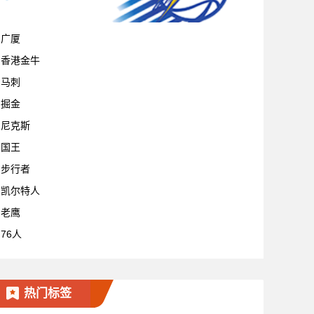
宁波
广厦
香港金牛
马刺
掘金
尼克斯
国王
步行者
凯尔特人
老鹰
76人
热门标签