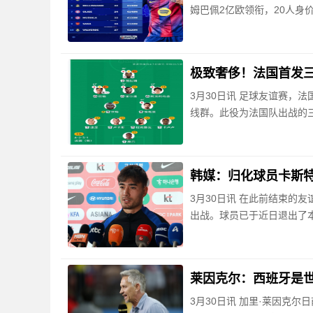
姆巴佩2亿欧领衔，20人身价
极致奢侈！法国首发三叉
3月30日讯 足球友谊赛，
线群。此役为法国队出战的三
韩媒：归化球员卡斯
3月30日讯 在此前结束的
出战。球员已于近日退出了本
莱因克尔：西班牙是
3月30日讯 加里·莱因克