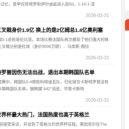
过亿，意甲仅劳塔罗和伊尔迪兹进入前50。1-10:1-亚
2026-03-31
戟身价1.9亿 换上的是2亿姆总1.4亿奥利塞
法国3-1击败哥伦比亚。本场比赛法国队再次展现了他们强大的锋
叉戟分别是杜埃（身价9000万欧）、马库斯·图拉
2026-03-31
特罗普因伤无法出战，退出本期韩国队名单
友谊赛中，韩国队0-4惨败科特迪瓦队，归化球员卡斯特罗普没有
期韩国队名单。据韩媒“442”消息，尽管卡斯特
2026-03-31
世界杯最大热门，法国热度也高于英格兰
尔日前接受采访，并谈到了英格兰的世界杯征程。莱因克尔在The