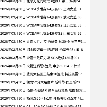
2026年03月30日 北京力克同曦取3连胜升第三 赵睿24+6
祝铭震19分 郭昊文缺阵
2026年03月30日 WCBA季后赛1/4决赛G2 上海女篮 91 -
104 四川女篮 全场集锦
2026年03月30日 WCBA季后赛1/4决赛G2 武汉女篮 68 -
101 山西女篮 全场集锦
2026年03月30日 WCBA季后赛1/4决赛G2 江苏女篮 83 -
73 东莞女篮 全场集锦
2026年03月30日 WCBA季后赛1/4决赛G2 山东女篮 86 -
80 新疆女篮 全场集锦
2026年03月30日 青岛大胜北控 约瑟夫·杨30+9 廖三宁15
+6 豪斯14中1
2026年03月30日 掘金轻取勇士迎6连胜 约基奇25+15+8
穆雷20+6+7 波津23分
2026年03月30日 雷霆击败尼克斯 SGA连续135场20+ 布
伦森30分 唐斯15+18
2026年03月30日 火箭送鹈鹕5连败 申京36+14+7 杜兰特2
0+6 锡安18分
2026年03月30日 篮网大胜国王结束10连败 特拉奥雷17+6
德文·卡特20+8
2026年03月30日 猛龙52分大胜魔术 斯科蒂·巴恩斯28分
钟23+15 班凯罗14中3
2026年03月30日 杰伦·布朗缺阵绿军轻取黄蜂 塔图姆32+
5+8 普理查德28+6+6
2026年03月30日 杨瀚森6分4板1帽 开拓者轻取奇才 阿夫
迪亚20+7+5 卡马拉23+7
2026年03月30日 03月30日NCAA精英八强 康涅狄格73 -