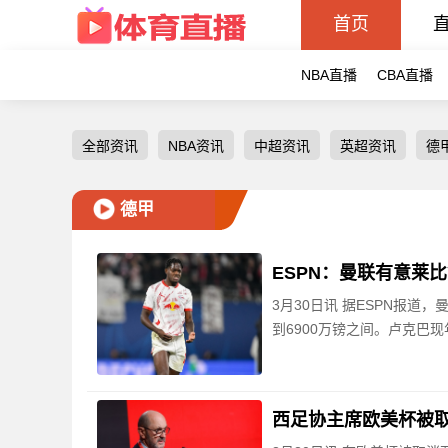
首页
NBA直播
CBA直播
全部资讯
NBA资讯
中超资讯
英超资讯
德
德甲
ESPN：曼联有意莱
3月30日讯 据ESPN报道
到6900万镑之间。卢克巴
西足协主席欧美杯被