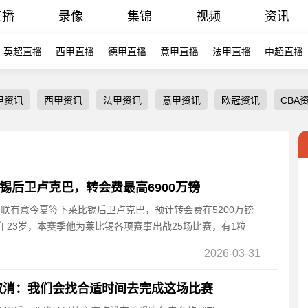
直播
录像
集锦
视频
资讯
英超直播
西甲直播
德甲直播
意甲直播
法甲直播
中超直播
甲资讯
西甲资讯
法甲资讯
意甲资讯
欧冠资讯
CBA
比锡后卫卢克巴，转会费最高6900万镑
，曼联有意今夏签下莱比锡后卫卢克巴，预计转会费在5200万镑
现年23岁，本赛季他为莱比锡各项赛事出战25场比赛，有1粒
2026-03-31
取消：我们会找合适时间去完成这场比赛