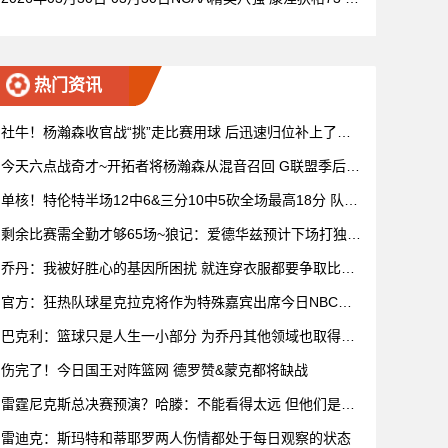
72杜克 全场集锦
热门资讯
社牛！杨瀚森收官战“挑”走比赛用球 后迅速归位补上了赛
后握手
今天六点战奇才~开拓者将杨瀚森从混音召回 G联盟季后赛
4月开打
单核！特伦特半场12中6&三分10中5砍全场最高18分 队友
无人上双
剩余比赛需全勤才够65场~狼记：爱德华兹预计下场打独行
侠复出
乔丹：我被好胜心的基因所困扰 就连穿衣服都要争取比妻
子穿得快
官方：狂热队球星克拉克将作为特殊嘉宾出席今日NBC赛
前节目
巴克利：篮球只是人生一小部分 为乔丹其他领域也取得成
功而自豪
伤完了！今日国王对阵篮网 德罗赞&蒙克都将缺战
雷霆尼克斯总决赛预演？哈滕：不能看得太远 但他们是支
优秀球队
雷迪克：斯玛特和蒂耶罗两人伤情都处于每日观察的状态