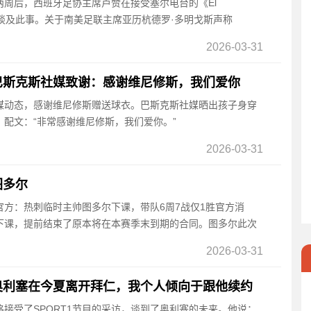
消两周后，西班牙足协主席卢赞在接受塞尔电台的《El
再次谈及此事。关于南美足联主席亚历杭德罗·多明戈斯声称
2026-03-31
巴斯克斯社媒致谢：感谢维尼修斯，我们爱你
社媒动态，感谢维尼修斯赠送球衣。巴斯克斯社媒晒出孩子身穿
配文：“非常感谢维尼修斯，我们爱你。”
2026-03-31
图多尔
方：热刺临时主帅图多尔下课，带队6周7战仅1胜官方消
下课，提前结束了原本将在本赛季末到期的合同。图多尔此次
2026-03-31
奥利塞在今夏离开拜仁，我个人倾向于跟他续约
博格接受了SPORT1节目的采访，谈到了奥利塞的未来。他说：