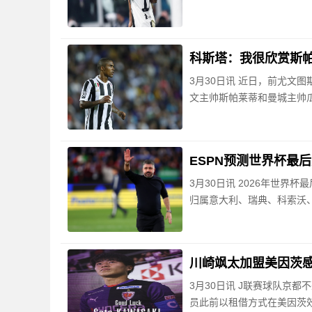
科斯塔：我很欣赏斯
3月30日讯 近日，前尤文
文主帅斯帕莱蒂和曼城主帅
ESPN预测世界杯最
3月30日讯 2026年世界
归属意大利、瑞典、科索沃
川崎飒太加盟美因茨
3月30日讯 J联赛球队京
员此前以租借方式在美因茨效