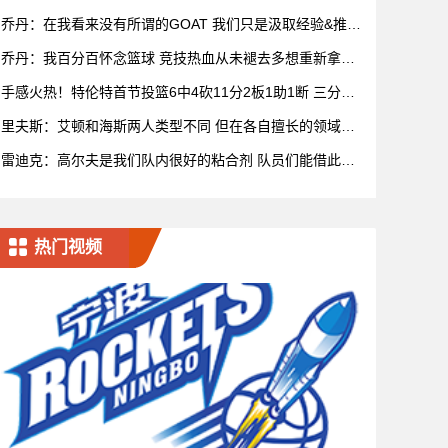
乔丹：在我看来没有所谓的GOAT 我们只是汲取经验&推动
比赛发展
乔丹：我百分百怀念篮球 竞技热血从未褪去多想重新拿球
再战一场
手感火热！特伦特首节投篮6中4砍11分2板1助1断 三分5
中3
里夫斯：艾顿和海斯两人类型不同 但在各自擅长的领域都
很有效率
雷迪克：高尔夫是我们队内很好的粘合剂 队员们能借此尽
情放松
热门视频