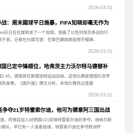
2026-03-31
战：周末踢球平日施暴，FIFA知晓却毫无作为
a Hamed近日在社媒转发了一个视频，炮轰了以色列球员参战的行
动于衷。记者在社媒写道：在黎巴嫩南部投掷手榴弹、
2026-03-31
德国已定中锋顺位，哈弗茨主力沃尔特马德替补
凌晨2:45，德国将在斯图加特迎战加纳，这场比赛是德国队世界
场热身赛。《图片报》撰文分析，本场比赛热议度最
2026-03-31
根廷争夺21岁特雷索尔迪，他可为德意阿三国出战
》报道，阿根廷加入对德国U21前锋特雷索尔迪的争夺。纳格尔斯
21梯队，早已有一人准备就绪，特雷索尔迪在争夺欧洲杯