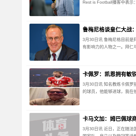
Rest is Football
鲁梅尼格谈皇仁大战
3月30日讯 鲁梅尼格目前
有影响力的人物之一。拜仁与
卡佩罗：凯恩拥有敏
3月30日讯 知名教练卡佩
的球员，他能够进球，我在
卡马文加：姆巴佩球
3月30日讯 近日，正在随