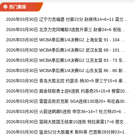
热门集锦
2026年03月30日 辽宁力克福建 付豪22分 赵继伟14+6+11 莫兰德
20+15 邹阳18+5
2026年03月30日 北京力克同曦取3连胜升第三 赵睿24+6 祝铭震1
9分 郭昊文缺阵
2026年03月30日 WCBA季后赛1/4决赛G2 上海女篮 91 - 104 四
川女篮 全场集锦
2026年03月30日 WCBA季后赛1/4决赛G2 武汉女篮 68 - 101 山
西女篮 全场集锦
2026年03月30日 WCBA季后赛1/4决赛G2 江苏女篮 83 - 73 东莞
女篮 全场集锦
2026年03月30日 WCBA季后赛1/4决赛G2 山东女篮 86 - 80 新疆
女篮 全场集锦
2026年03月30日 青岛大胜北控 约瑟夫·杨30+9 廖三宁15+6 豪斯
14中1
2026年03月30日 掘金轻取勇士迎6连胜 约基奇25+15+8 穆雷20+
6+7 波津23分
2026年03月30日 雷霆击败尼克斯 SGA连续135场20+ 布伦森30分
唐斯15+18
2026年03月30日 火箭送鹈鹕5连败 申京36+14+7 杜兰特20+6 锡
安18分
2026年03月30日 篮网大胜国王结束10连败 特拉奥雷17+6 德文·
卡特20+8
2026年03月30日 猛龙52分大胜魔术 斯科蒂·巴恩斯28分钟23+15