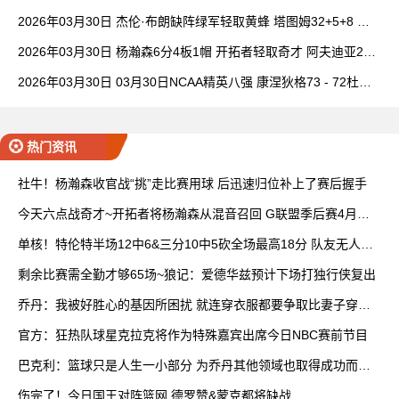
班凯罗14中3
2026年03月30日 杰伦·布朗缺阵绿军轻取黄蜂 塔图姆32+5+8 普
理查德28+6+6
2026年03月30日 杨瀚森6分4板1帽 开拓者轻取奇才 阿夫迪亚20+
7+5 卡马拉23+7
2026年03月30日 03月30日NCAA精英八强 康涅狄格73 - 72杜克
全场集锦
热门资讯
社牛！杨瀚森收官战“挑”走比赛用球 后迅速归位补上了赛后握手
今天六点战奇才~开拓者将杨瀚森从混音召回 G联盟季后赛4月开
打
单核！特伦特半场12中6&三分10中5砍全场最高18分 队友无人上
双
剩余比赛需全勤才够65场~狼记：爱德华兹预计下场打独行侠复出
乔丹：我被好胜心的基因所困扰 就连穿衣服都要争取比妻子穿得
快
官方：狂热队球星克拉克将作为特殊嘉宾出席今日NBC赛前节目
巴克利：篮球只是人生一小部分 为乔丹其他领域也取得成功而自
豪
伤完了！今日国王对阵篮网 德罗赞&蒙克都将缺战