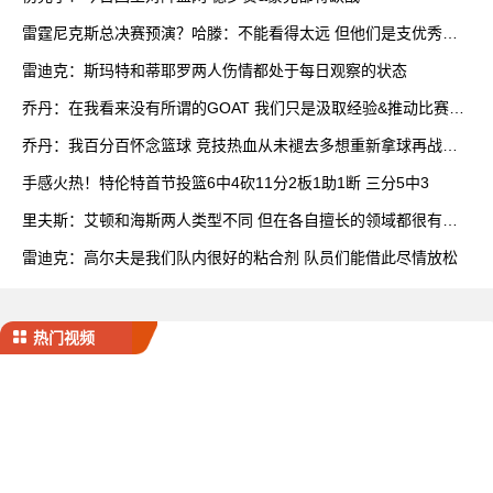
雷霆尼克斯总决赛预演？哈滕：不能看得太远 但他们是支优秀球
队
雷迪克：斯玛特和蒂耶罗两人伤情都处于每日观察的状态
乔丹：在我看来没有所谓的GOAT 我们只是汲取经验&推动比赛发
展
乔丹：我百分百怀念篮球 竞技热血从未褪去多想重新拿球再战一
场
手感火热！特伦特首节投篮6中4砍11分2板1助1断 三分5中3
里夫斯：艾顿和海斯两人类型不同 但在各自擅长的领域都很有效
率
雷迪克：高尔夫是我们队内很好的粘合剂 队员们能借此尽情放松
热门视频