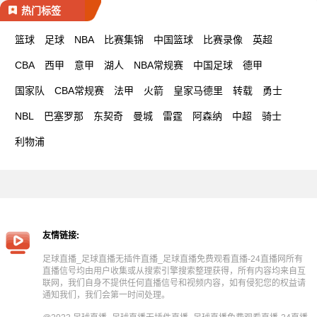
热门标签
篮球
足球
NBA
比赛集锦
中国篮球
比赛录像
英超
CBA
西甲
意甲
湖人
NBA常规赛
中国足球
德甲
国家队
CBA常规赛
法甲
火箭
皇家马德里
转载
勇士
NBL
巴塞罗那
东契奇
曼城
雷霆
阿森纳
中超
骑士
利物浦
友情链接:
足球直播_足球直播无插件直播_足球直播免费观看直播-24直播网所有
直播信号均由用户收集或从搜索引擎搜索整理获得，所有内容均来自互
联网，我们自身不提供任何直播信号和视频内容，如有侵犯您的权益请
通知我们，我们会第一时间处理。