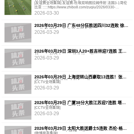
杜埃双响图拉姆传射建功
[友谊赛全场集锦] 友谊赛-杜埃双响图拉姆传射 法国3-1哥伦
比亚 ::::::https://www.zhibo8.com/zuqiu/2026/0330-
09937c0-svideo.htm||||||[进球视频] 哥伦比亚扳回一城！坎帕
2026-03-30
2026年03月29日 广东48分狂胜送四川32连败 徐杰
20分 陈家政15分 张皓嘉正负值+49
2026-03-29
2026年03月29日 深圳3人20+胜吉林迎7连胜 王浩
然23+5 贺希宁22+5 姜伟泽15分
2026-03-29
2026年03月29日 上海逆转山西豪取13连胜！张镇
麟15+5&关键暴扣 李弘权16分
[CCTV全场集锦]
2026-03-29
2026年03月29日 广厦38分大胜江苏迎7连胜 塔克
33+6 桑普森17分 蒋浩然10分
[CCTV全场集锦]
2026-03-29
2026年03月29日 太阳大胜送爵士5连败 杰伦·格林
31+6 布克26+8 森萨博26分
[微博原声集锦]