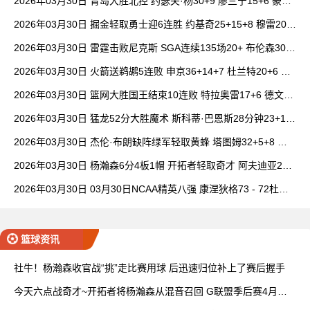
2026年03月30日 青岛大胜北控 约瑟夫·杨30+9 廖三宁15+6 豪斯
14中1
2026年03月30日 掘金轻取勇士迎6连胜 约基奇25+15+8 穆雷20+
6+7 波津23分
2026年03月30日 雷霆击败尼克斯 SGA连续135场20+ 布伦森30分
唐斯15+18
2026年03月30日 火箭送鹈鹕5连败 申京36+14+7 杜兰特20+6 锡
安18分
2026年03月30日 篮网大胜国王结束10连败 特拉奥雷17+6 德文·
卡特20+8
2026年03月30日 猛龙52分大胜魔术 斯科蒂·巴恩斯28分钟23+15
班凯罗14中3
2026年03月30日 杰伦·布朗缺阵绿军轻取黄蜂 塔图姆32+5+8 普
理查德28+6+6
2026年03月30日 杨瀚森6分4板1帽 开拓者轻取奇才 阿夫迪亚20+
7+5 卡马拉23+7
2026年03月30日 03月30日NCAA精英八强 康涅狄格73 - 72杜克
全场集锦
篮球资讯
社牛！杨瀚森收官战“挑”走比赛用球 后迅速归位补上了赛后握手
今天六点战奇才~开拓者将杨瀚森从混音召回 G联盟季后赛4月开
打