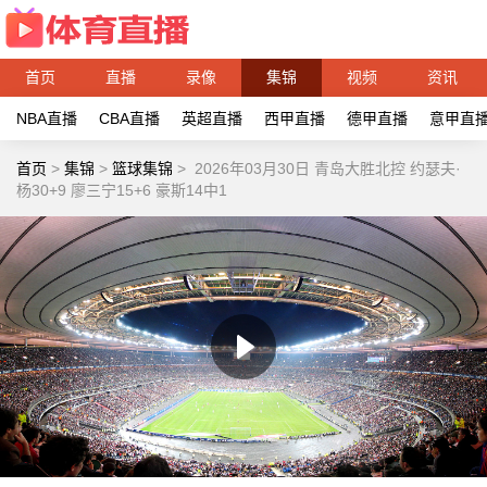
首页
直播
录像
集锦
视频
资讯
NBA直播
CBA直播
英超直播
西甲直播
德甲直播
意甲直
首页
>
集锦
>
篮球集锦
>
2026年03月30日 青岛大胜北控 约瑟夫·
杨30+9 廖三宁15+6 豪斯14中1