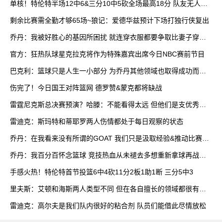
单核！特伦特半场12中6&三分10中5砍全场最高18分 队友无人上
双
剩余比赛需全勤才够65场~狼记：爱德华兹预计下场打独行侠复出
乔丹：我被好胜心的基因所困扰 就连穿衣服都要争取比妻子穿得
快
官方：狂热队球星克拉克将作为特殊嘉宾出席今日NBC赛前节目
巴克利：篮球只是人生一小部分 为乔丹其他领域也取得成功而自
豪
伤完了！今日国王对阵篮网 德罗赞&蒙克都将缺战
雷霆尼克斯总决赛预演？哈滕：不能看得太远 但他们是支优秀球
队
雷迪克：斯玛特和蒂耶罗两人伤情都处于每日观察的状态
乔丹：在我看来没有所谓的GOAT 我们只是汲取经验&推动比赛发
展
乔丹：我百分百怀念篮球 竞技热血从未褪去多想重新拿球再战一
场
手感火热！特伦特首节投篮6中4砍11分2板1助1断 三分5中3
里夫斯：艾顿和海斯两人类型不同 但在各自擅长的领域都很有效
率
雷迪克：高尔夫是我们队内很好的粘合剂 队员们能借此尽情放松