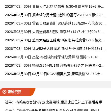
女篮 全场集锦
2026年03月30日 青岛大胜北控 约瑟夫·杨30+9 廖三宁15+6 豪斯
14中1
2026年03月30日 掘金轻取勇士迎6连胜 约基奇25+15+8 穆雷20+
6+7 波津23分
2026年03月30日 雷霆击败尼克斯 SGA连续135场20+ 布伦森30分
唐斯15+18
2026年03月30日 火箭送鹈鹕5连败 申京36+14+7 杜兰特20+6 锡
安18分
2026年03月30日 篮网大胜国王结束10连败 特拉奥雷17+6 德文·
卡特20+8
2026年03月30日 猛龙52分大胜魔术 斯科蒂·巴恩斯28分钟23+15
班凯罗14中3
2026年03月30日 杰伦·布朗缺阵绿军轻取黄蜂 塔图姆32+5+8 普
理查德28+6+6
2026年03月30日 杨瀚森6分4板1帽 开拓者轻取奇才 阿夫迪亚20+
7+5 卡马拉23+7
2026年03月30日 03月30日NCAA精英八强 康涅狄格73 - 72杜克
全场集锦
篮球资讯
社牛！杨瀚森收官战“挑”走比赛用球 后迅速归位补上了赛后握手
今天六点战奇才~开拓者将杨瀚森从混音召回 G联盟季后赛4月开