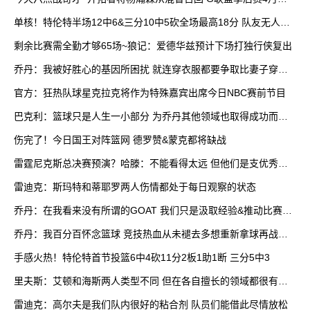
打
单核！特伦特半场12中6&三分10中5砍全场最高18分 队友无人上
双
剩余比赛需全勤才够65场~狼记：爱德华兹预计下场打独行侠复出
乔丹：我被好胜心的基因所困扰 就连穿衣服都要争取比妻子穿得
快
官方：狂热队球星克拉克将作为特殊嘉宾出席今日NBC赛前节目
巴克利：篮球只是人生一小部分 为乔丹其他领域也取得成功而自
豪
伤完了！今日国王对阵篮网 德罗赞&蒙克都将缺战
雷霆尼克斯总决赛预演？哈滕：不能看得太远 但他们是支优秀球
队
雷迪克：斯玛特和蒂耶罗两人伤情都处于每日观察的状态
乔丹：在我看来没有所谓的GOAT 我们只是汲取经验&推动比赛发
展
乔丹：我百分百怀念篮球 竞技热血从未褪去多想重新拿球再战一
场
手感火热！特伦特首节投篮6中4砍11分2板1助1断 三分5中3
里夫斯：艾顿和海斯两人类型不同 但在各自擅长的领域都很有效
率
雷迪克：高尔夫是我们队内很好的粘合剂 队员们能借此尽情放松