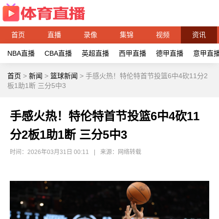
首页
直播
录像
集锦
视频
资讯
NBA直播
CBA直播
英超直播
西甲直播
德甲直播
意甲直
首页
>
新闻
>
篮球新闻
>
手感火热！特伦特首节投篮6中4砍11分2
板1助1断 三分5中3
手感火热！特伦特首节投篮6中4砍11
分2板1助1断 三分5中3
时间：2026年03月31日 00:11
|
来源：网络转载