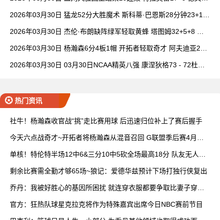
卡特20+8
2026年03月30日 猛龙52分大胜魔术 斯科蒂·巴恩斯28分钟23+15
班凯罗14中3
2026年03月30日 杰伦·布朗缺阵绿军轻取黄蜂 塔图姆32+5+8 普
理查德28+6+6
2026年03月30日 杨瀚森6分4板1帽 开拓者轻取奇才 阿夫迪亚20+
7+5 卡马拉23+7
2026年03月30日 03月30日NCAA精英八强 康涅狄格73 - 72杜克
全场集锦
热门资讯
社牛！杨瀚森收官战“挑”走比赛用球 后迅速归位补上了赛后握手
今天六点战奇才~开拓者将杨瀚森从混音召回 G联盟季后赛4月开
打
单核！特伦特半场12中6&三分10中5砍全场最高18分 队友无人上
双
剩余比赛需全勤才够65场~狼记：爱德华兹预计下场打独行侠复出
乔丹：我被好胜心的基因所困扰 就连穿衣服都要争取比妻子穿得
快
官方：狂热队球星克拉克将作为特殊嘉宾出席今日NBC赛前节目