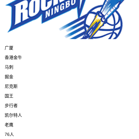
宁波
广厦
香港金牛
马刺
掘金
尼克斯
国王
步行者
凯尔特人
老鹰
76人