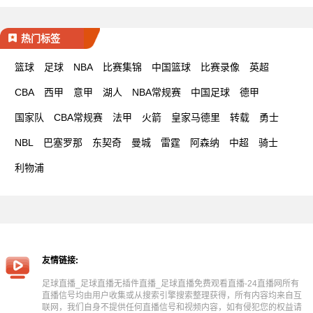
热门标签
篮球
足球
NBA
比赛集锦
中国篮球
比赛录像
英超
CBA
西甲
意甲
湖人
NBA常规赛
中国足球
德甲
国家队
CBA常规赛
法甲
火箭
皇家马德里
转载
勇士
NBL
巴塞罗那
东契奇
曼城
雷霆
阿森纳
中超
骑士
利物浦
友情链接:
足球直播_足球直播无插件直播_足球直播免费观看直播-24直播网所有
直播信号均由用户收集或从搜索引擎搜索整理获得，所有内容均来自互
联网，我们自身不提供任何直播信号和视频内容，如有侵犯您的权益请