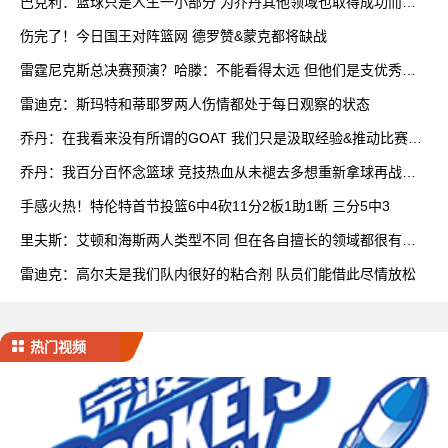
巴克利：篮球只是人生一小部分 为乔丹其他领域也取得成功而自
豪
伤完了！今日国王对阵篮网 德罗赞&蒙克都将缺战
雷霆尼克斯总决赛预演？哈滕：不能看得太远 但他们是支优秀球
队
雷迪克：斯玛特和蒂耶罗两人伤情都处于每日观察的状态
乔丹：在我看来没有所谓的GOAT 我们只是汲取经验&推动比赛发
展
乔丹：我百分百怀念篮球 竞技热血从未褪去多想重新拿球再战一
场
手感火热！特伦特首节投篮6中4砍11分2板1助1断 三分5中3
里夫斯：艾顿和海斯两人类型不同 但在各自擅长的领域都很有效
率
雷迪克：高尔夫是我们队内很好的粘合剂 队员们能借此尽情放松
热门视频