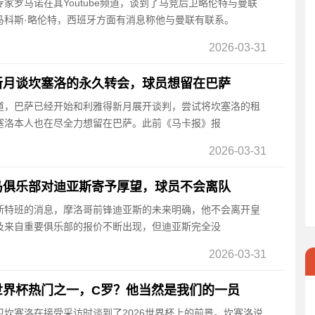
专家罗马诺在其Youtube频道，谈到了马竞后卫略伦特与曼联
马科斯·略伦特，西班牙方面有消息称他与曼联有联系。
2026-03-31
新月谈坎塞洛的永久转会，球员想留在巴萨
报道，巴萨已经开始和利雅得新月展开谈判，尝试将坎塞洛的租
塞洛本人也在尽全力想留在巴萨。此前《马卡报》报
2026-03-31
马俱乐部对迪亚斯寄予厚望，球员不会离队
埃斯特班的消息，摩洛哥前锋迪亚斯的未来明确，他不会离开皇
及来自重要俱乐部的报价不断出现，但迪亚斯完全没
2026-03-31
世界杯热门之一，C罗？他当然是我们的一员
边卫坎塞洛在接受采访时谈到了2026世界杯上的前景。坎塞洛说