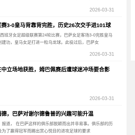
2026-03-31
3-0皇马背靠背完胜，历史26次交手进101球
的西班牙女足超级联赛第24轮比赛，巴萨女足客场3-0完胜皇马
别建功，皇马女足打进一粒乌龙球。此役过后，巴萨女
2026-03-31
在中立场地获胜，姆巴佩赛后遭球迷冲场要合影
2026-03-31
福德，巴萨对谢尔德鲁普的兴趣可能升温
报》报道， 在巴萨这样的俱乐部脱颖而出并非易事。俱乐部的历
及为了赢得冠军而踢出赏心悦目的进攻足球的要求