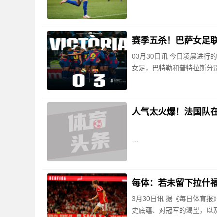
赛季五杀！巴萨女足联赛
03月30日讯 今日凌晨进行
女足，巴特勒和普特拉斯分
人气太火爆！法国队
每体：若未留下拉什
3月30日讯 据《每日体育
史底蕴、对冠军的渴望，以