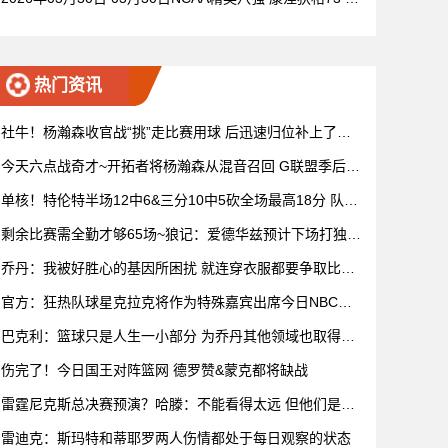
72杜克 全场集锦
热门资讯
社牛！杨瀚森收官战“挑”走比赛用球 后迅速归位补上了赛
后握手
今天六点战奇才~开拓者将杨瀚森从混音召回 G联盟季后赛
4月开打
单核！特伦特半场12中6&三分10中5砍全场最高18分 队友
无人上双
剩余比赛需全勤才够65场~狼记：爱德华兹预计下场打独行
侠复出
乔丹：我被好胜心的基因所困扰 就连穿衣服都要争取比妻
子穿得快
官方：狂热队球星克拉克将作为特殊嘉宾出席今日NBC赛
前节目
巴克利：篮球只是人生一小部分 为乔丹其他领域也取得成
功而自豪
伤完了！今日国王对阵篮网 德罗赞&蒙克都将缺战
雷霆尼克斯总决赛预演？哈滕：不能看得太远 但他们是支
优秀球队
雷迪克：斯玛特和蒂耶罗两人伤情都处于每日观察的状态