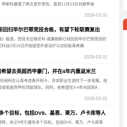
伊斯科遭遇了两次意外受伤，直到11月23日对赫罗纳
2026-03-31
斯回归毕尔巴鄂竞技合练，有望下轮联赛复出
卡报》报道，西班牙边锋尼科·威廉姆斯已经回到毕尔巴鄂竞技的
科自2月16日开始接受外部治疗以对抗耻骨疼痛
2026-03-31
利希望去英超西甲豪门，并在4年内重返米兰
息，托纳利在认真考虑离开纽卡，寻求职业生涯的下一步发展。他
或者是西甲的顶级球队，同时，他希望在3-4年内回到A
2026-03-31
多个目标，包括DV9、基恩、莱万、卢卡库等人
报道称，米兰9号引援有多个目标，包括DV9、莱万、卢卡库等