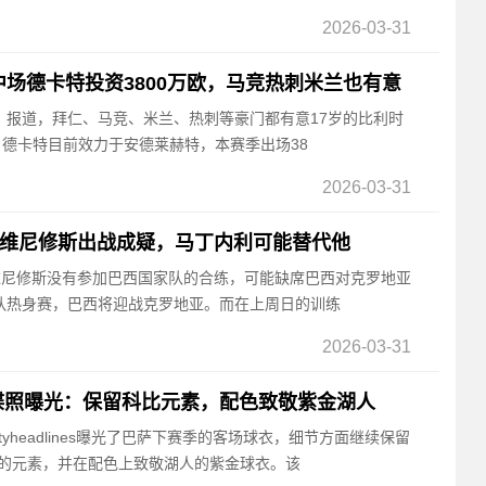
2026-03-31
中场德卡特投资3800万欧，马竞热刺米兰也有意
报》报道，拜仁、马竞、米兰、热刺等豪门都有意17岁的比利时
·德卡特目前效力于安德莱赫特，本赛季出场38
2026-03-31
：维尼修斯出战成疑，马丁内利可能替代他
道，维尼修斯没有参加巴西国家队的合练，可能缺席巴西对克罗地亚
队热身赛，巴西将迎战克罗地亚。而在上周日的训练
2026-03-31
谍照曝光：保留科比元素，配色致敬紫金湖人
otyheadlines曝光了巴萨下赛季的客场球衣，细节方面继续保留
特的元素，并在配色上致敬湖人的紫金球衣。该