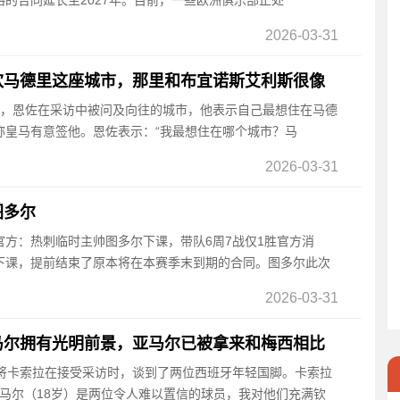
的合同延长至2027年。目前，一些欧洲俱乐部正处
2026-03-31
欢马德里这座城市，那里和布宜诺斯艾利斯很像
消息，恩佐在采访中被问及向往的城市，他表示自己最想住在马德
称皇马有意签他。恩佐表示：“我最想住在哪个城市？马
2026-03-31
图多尔
方：热刺临时主帅图多尔下课，带队6周7战仅1胜官方消
下课，提前结束了原本将在本赛季末到期的合同。图多尔此次
2026-03-31
马尔拥有光明前景，亚马尔已被拿来和梅西相比
牙老将卡索拉在接受采访时，谈到了两位西班牙年轻国脚。卡索拉
亚马尔（18岁）是两位令人难以置信的球员，我对他们充满钦