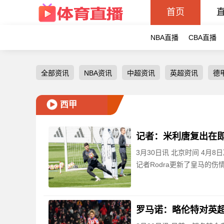
首页
NBA直播
CBA直播
全部资讯
NBA资讯
中超资讯
英超资讯
德
西甲
记者：米利唐复出在即
3月30日讯 北京时间 4月
记者Rodra更新了皇马的伤
罗马诺：略伦特对英