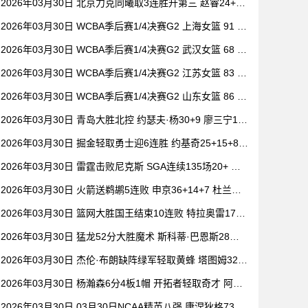
2026年03月30日 北京力克同曦取3连胜升第三 赵睿24+6
祝铭震19分 郭昊文缺阵
2026年03月30日 WCBA季后赛1/4决赛G2 上海女篮 91 -
104 四川女篮 全场集锦
2026年03月30日 WCBA季后赛1/4决赛G2 武汉女篮 68 -
101 山西女篮 全场集锦
2026年03月30日 WCBA季后赛1/4决赛G2 江苏女篮 83 -
73 东莞女篮 全场集锦
2026年03月30日 WCBA季后赛1/4决赛G2 山东女篮 86 -
80 新疆女篮 全场集锦
2026年03月30日 青岛大胜北控 约瑟夫·杨30+9 廖三宁15
+6 豪斯14中1
2026年03月30日 掘金轻取勇士迎6连胜 约基奇25+15+8
穆雷20+6+7 波津23分
2026年03月30日 雷霆击败尼克斯 SGA连续135场20+ 布
伦森30分 唐斯15+18
2026年03月30日 火箭送鹈鹕5连败 申京36+14+7 杜兰特2
0+6 锡安18分
2026年03月30日 篮网大胜国王结束10连败 特拉奥雷17+6
德文·卡特20+8
2026年03月30日 猛龙52分大胜魔术 斯科蒂·巴恩斯28分
钟23+15 班凯罗14中3
2026年03月30日 杰伦·布朗缺阵绿军轻取黄蜂 塔图姆32+
5+8 普理查德28+6+6
2026年03月30日 杨瀚森6分4板1帽 开拓者轻取奇才 阿夫
迪亚20+7+5 卡马拉23+7
2026年03月30日 03月30日NCAA精英八强 康涅狄格73 -