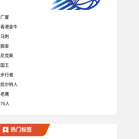
宁波
广厦
香港金牛
马刺
掘金
尼克斯
国王
步行者
凯尔特人
老鹰
76人
热门标签