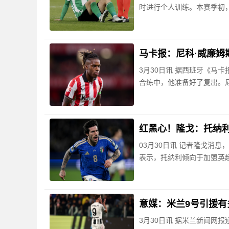
时进行个人训练。本赛季初，
马卡报：尼科·威廉姆
3月30日讯 据西班牙《马
合练中，他准备好了复出。尼
红黑心！隆戈：托纳
03月30日讯 记者隆戈消
表示，托纳利倾向于加盟英超
意媒：米兰9号引援有
3月30日讯 据米兰新闻网