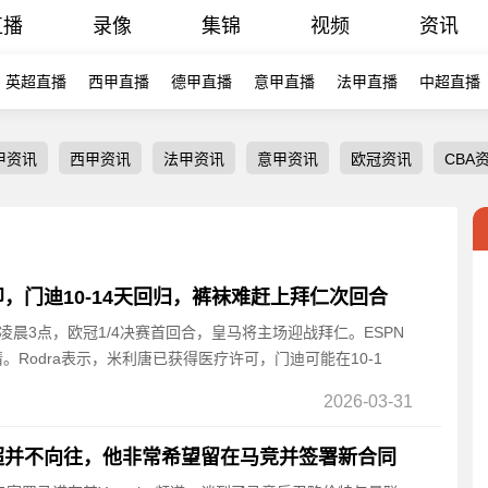
直播
录像
集锦
视频
资讯
英超直播
西甲直播
德甲直播
意甲直播
法甲直播
中超直播
甲资讯
西甲资讯
法甲资讯
意甲资讯
欧冠资讯
CBA
，门迪10-14天回归，裤袜难赶上拜仁次回合
8日凌晨3点，欧冠1/4决赛首回合，皇马将主场迎战拜仁。ESPN
情。Rodra表示，米利唐已获得医疗许可，门迪可能在10-1
2026-03-31
超并不向往，他非常希望留在马竞并签署新合同