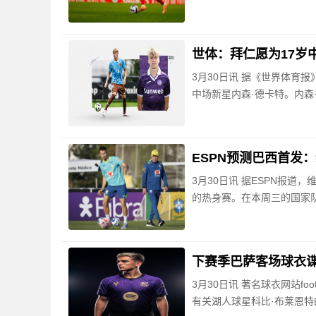
世体：拜仁愿为17岁
3月30日讯 据《世界体育
中场新星内森·德卡特。内森
ESPN预测巴西首发
3月30日讯 据ESPN报
的热身赛。在本周三的国家
下赛季巴萨客场球衣
3月30日讯 著名球衣网站fo
有关湖人球星科比·布莱恩