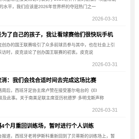
的水平，我们应该是2026年世界杯的夺冠热门之一
2026-03-31
是为了自己的孩子，我让看球赛他们很快玩手机
皮克创办的国王联赛吸引了众多前球员参与其中，也在社会上引
采访时，皮克谈论了创办国王联赛的初衷。皮克说
2026-03-31
取消：我们会找合适时间去完成这场比赛
消两周后，西班牙足协主席卢赞在接受塞尔电台的《El
再次谈及此事。关于南美足联主席亚历杭德罗·多明戈斯声称
2026-03-31
隔4个月重回训练场，暂时进行个人训练
电台报道，西班牙老将伊斯科重新回到了贝蒂斯的训练场上，暂