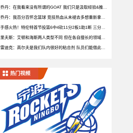
乔丹：在我看来没有所谓的GOAT 我们只是汲取经验&推动
比赛发展
乔丹：我百分百怀念篮球 竞技热血从未褪去多想重新拿球
再战一场
手感火热！特伦特首节投篮6中4砍11分2板1助1断 三分5
中3
里夫斯：艾顿和海斯两人类型不同 但在各自擅长的领域都
很有效率
雷迪克：高尔夫是我们队内很好的粘合剂 队员们能借此尽
情放松
热门视频