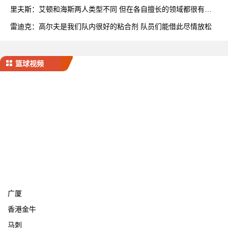
里夫斯：艾顿和海斯两人类型不同 但在各自擅长的领域都很有效
率
雷迪克：高尔夫是我们队内很好的粘合剂 队员们能借此尽情放松
篮球视频
宁波
广厦
香港金牛
马刺