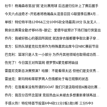
社牛！杨瀚森收官战“挑”走比赛用球 后迅速归位补上了赛后握手
今天六点战奇才~开拓者将杨瀚森从混音召回 G联盟季后赛4月开
打
单核！特伦特半场12中6&三分10中5砍全场最高18分 队友无人上
双
剩余比赛需全勤才够65场~狼记：爱德华兹预计下场打独行侠复出
乔丹：我被好胜心的基因所困扰 就连穿衣服都要争取比妻子穿得
快
官方：狂热队球星克拉克将作为特殊嘉宾出席今日NBC赛前节目
巴克利：篮球只是人生一小部分 为乔丹其他领域也取得成功而自
豪
伤完了！今日国王对阵篮网 德罗赞&蒙克都将缺战
雷霆尼克斯总决赛预演？哈滕：不能看得太远 但他们是支优秀球
队
雷迪克：斯玛特和蒂耶罗两人伤情都处于每日观察的状态
乔丹：在我看来没有所谓的GOAT 我们只是汲取经验&推动比赛发
展
乔丹：我百分百怀念篮球 竞技热血从未褪去多想重新拿球再战一
场
手感火热！特伦特首节投篮6中4砍11分2板1助1断 三分5中3