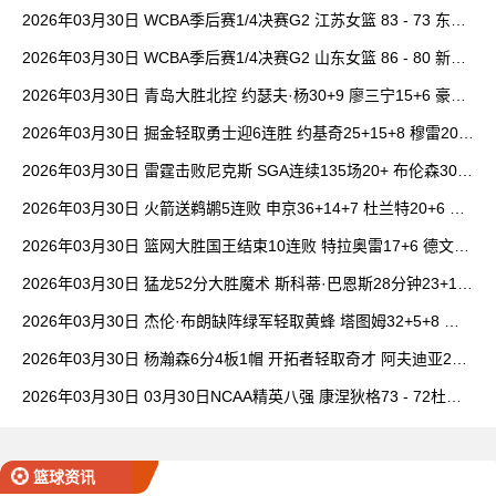
西女篮 全场集锦
2026年03月30日 WCBA季后赛1/4决赛G2 江苏女篮 83 - 73 东莞
女篮 全场集锦
2026年03月30日 WCBA季后赛1/4决赛G2 山东女篮 86 - 80 新疆
女篮 全场集锦
2026年03月30日 青岛大胜北控 约瑟夫·杨30+9 廖三宁15+6 豪斯
14中1
2026年03月30日 掘金轻取勇士迎6连胜 约基奇25+15+8 穆雷20+
6+7 波津23分
2026年03月30日 雷霆击败尼克斯 SGA连续135场20+ 布伦森30分
唐斯15+18
2026年03月30日 火箭送鹈鹕5连败 申京36+14+7 杜兰特20+6 锡
安18分
2026年03月30日 篮网大胜国王结束10连败 特拉奥雷17+6 德文·
卡特20+8
2026年03月30日 猛龙52分大胜魔术 斯科蒂·巴恩斯28分钟23+15
班凯罗14中3
2026年03月30日 杰伦·布朗缺阵绿军轻取黄蜂 塔图姆32+5+8 普
理查德28+6+6
2026年03月30日 杨瀚森6分4板1帽 开拓者轻取奇才 阿夫迪亚20+
7+5 卡马拉23+7
2026年03月30日 03月30日NCAA精英八强 康涅狄格73 - 72杜克
全场集锦
篮球资讯