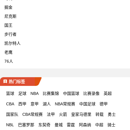
掘金
尼克斯
国王
步行者
凯尔特人
老鹰
76人
热门标签
篮球
足球
NBA
比赛集锦
中国篮球
比赛录像
英超
CBA
西甲
意甲
湖人
NBA常规赛
中国足球
德甲
国家队
CBA常规赛
法甲
火箭
皇家马德里
转载
勇士
NBL
巴塞罗那
东契奇
曼城
雷霆
阿森纳
中超
骑士