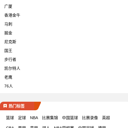
广厦
香港金牛
马刺
掘金
尼克斯
国王
步行者
凯尔特人
老鹰
76人
热门标签
篮球
足球
NBA
比赛集锦
中国篮球
比赛录像
英超
CBA
西甲
意甲
湖人
NBA常规赛
中国足球
德甲