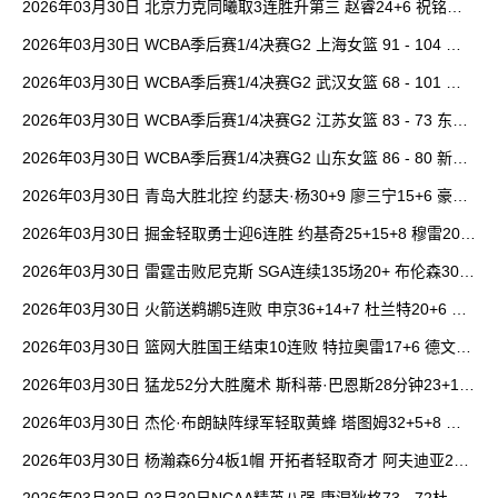
2026年03月30日 北京力克同曦取3连胜升第三 赵睿24+6 祝铭震1
9分 郭昊文缺阵
2026年03月30日 WCBA季后赛1/4决赛G2 上海女篮 91 - 104 四
川女篮 全场集锦
2026年03月30日 WCBA季后赛1/4决赛G2 武汉女篮 68 - 101 山
西女篮 全场集锦
2026年03月30日 WCBA季后赛1/4决赛G2 江苏女篮 83 - 73 东莞
女篮 全场集锦
2026年03月30日 WCBA季后赛1/4决赛G2 山东女篮 86 - 80 新疆
女篮 全场集锦
2026年03月30日 青岛大胜北控 约瑟夫·杨30+9 廖三宁15+6 豪斯
14中1
2026年03月30日 掘金轻取勇士迎6连胜 约基奇25+15+8 穆雷20+
6+7 波津23分
2026年03月30日 雷霆击败尼克斯 SGA连续135场20+ 布伦森30分
唐斯15+18
2026年03月30日 火箭送鹈鹕5连败 申京36+14+7 杜兰特20+6 锡
安18分
2026年03月30日 篮网大胜国王结束10连败 特拉奥雷17+6 德文·
卡特20+8
2026年03月30日 猛龙52分大胜魔术 斯科蒂·巴恩斯28分钟23+15
班凯罗14中3
2026年03月30日 杰伦·布朗缺阵绿军轻取黄蜂 塔图姆32+5+8 普
理查德28+6+6
2026年03月30日 杨瀚森6分4板1帽 开拓者轻取奇才 阿夫迪亚20+
7+5 卡马拉23+7
2026年03月30日 03月30日NCAA精英八强 康涅狄格73 - 72杜克