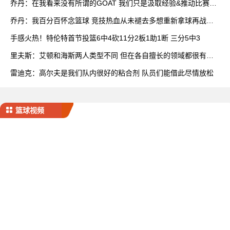
乔丹：在我看来没有所谓的GOAT 我们只是汲取经验&推动比赛发
展
乔丹：我百分百怀念篮球 竞技热血从未褪去多想重新拿球再战一
场
手感火热！特伦特首节投篮6中4砍11分2板1助1断 三分5中3
里夫斯：艾顿和海斯两人类型不同 但在各自擅长的领域都很有效
率
雷迪克：高尔夫是我们队内很好的粘合剂 队员们能借此尽情放松
篮球视频
宁波