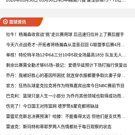
全场集锦
篮球资讯
社牛！杨瀚森收官战“挑”走比赛用球 后迅速归位补上了赛后握手
今天六点战奇才~开拓者将杨瀚森从混音召回 G联盟季后赛4月开
打
单核！特伦特半场12中6&三分10中5砍全场最高18分 队友无人上
双
剩余比赛需全勤才够65场~狼记：爱德华兹预计下场打独行侠复出
乔丹：我被好胜心的基因所困扰 就连穿衣服都要争取比妻子穿得
快
官方：狂热队球星克拉克将作为特殊嘉宾出席今日NBC赛前节目
巴克利：篮球只是人生一小部分 为乔丹其他领域也取得成功而自
豪
伤完了！今日国王对阵篮网 德罗赞&蒙克都将缺战
雷霆尼克斯总决赛预演？哈滕：不能看得太远 但他们是支优秀球
队
雷迪克：斯玛特和蒂耶罗两人伤情都处于每日观察的状态