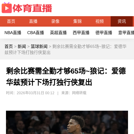
首页
直播
录像
集锦
视频
资讯
NBA直播
CBA直播
英超直播
西甲直播
德甲直播
意甲直
首页
>
新闻
>
篮球新闻
>
剩余比赛需全勤才够65场~狼记：爱德华
兹预计下场打独行侠复出
剩余比赛需全勤才够65场~狼记：爱德
华兹预计下场打独行侠复出
时间：2026年03月31日 00:12
|
来源：网络转载