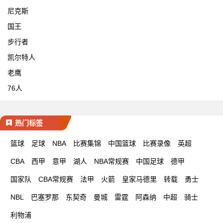
尼克斯
国王
步行者
凯尔特人
老鹰
76人
热门标签
篮球
足球
NBA
比赛集锦
中国篮球
比赛录像
英超
CBA
西甲
意甲
湖人
NBA常规赛
中国足球
德甲
国家队
CBA常规赛
法甲
火箭
皇家马德里
转载
勇士
NBL
巴塞罗那
东契奇
曼城
雷霆
阿森纳
中超
骑士
利物浦