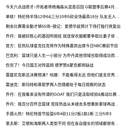
今天六点战奇才~开拓者将杨瀚森从混音召回 G联盟季后赛4月开
打
单核！特伦特半场12中6&三分10中5砍全场最高18分 队友无人上
双
剩余比赛需全勤才够65场~狼记：爱德华兹预计下场打独行侠复出
乔丹：我被好胜心的基因所困扰 就连穿衣服都要争取比妻子穿得
快
官方：狂热队球星克拉克将作为特殊嘉宾出席今日NBC赛前节目
巴克利：篮球只是人生一小部分 为乔丹其他领域也取得成功而自
豪
伤完了！今日国王对阵篮网 德罗赞&蒙克都将缺战
雷霆尼克斯总决赛预演？哈滕：不能看得太远 但他们是支优秀球
队
雷迪克：斯玛特和蒂耶罗两人伤情都处于每日观察的状态
乔丹：在我看来没有所谓的GOAT 我们只是汲取经验&推动比赛发
展
乔丹：我百分百怀念篮球 竞技热血从未褪去多想重新拿球再战一
场
手感火热！特伦特首节投篮6中4砍11分2板1助1断 三分5中3
里夫斯：艾顿和海斯两人类型不同 但在各自擅长的领域都很有效