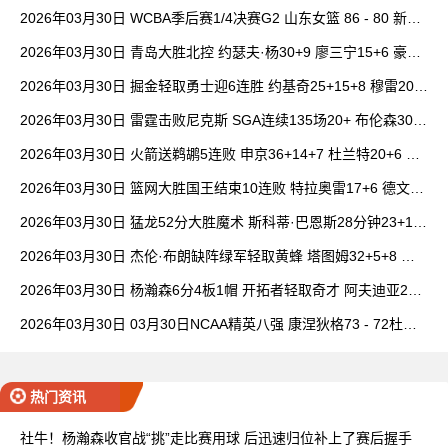
女篮 全场集锦
2026年03月30日 WCBA季后赛1/4决赛G2 山东女篮 86 - 80 新疆
女篮 全场集锦
2026年03月30日 青岛大胜北控 约瑟夫·杨30+9 廖三宁15+6 豪斯
14中1
2026年03月30日 掘金轻取勇士迎6连胜 约基奇25+15+8 穆雷20+
6+7 波津23分
2026年03月30日 雷霆击败尼克斯 SGA连续135场20+ 布伦森30分
唐斯15+18
2026年03月30日 火箭送鹈鹕5连败 申京36+14+7 杜兰特20+6 锡
安18分
2026年03月30日 篮网大胜国王结束10连败 特拉奥雷17+6 德文·
卡特20+8
2026年03月30日 猛龙52分大胜魔术 斯科蒂·巴恩斯28分钟23+15
班凯罗14中3
2026年03月30日 杰伦·布朗缺阵绿军轻取黄蜂 塔图姆32+5+8 普
理查德28+6+6
2026年03月30日 杨瀚森6分4板1帽 开拓者轻取奇才 阿夫迪亚20+
7+5 卡马拉23+7
2026年03月30日 03月30日NCAA精英八强 康涅狄格73 - 72杜克
全场集锦
热门资讯
社牛！杨瀚森收官战“挑”走比赛用球 后迅速归位补上了赛后握手