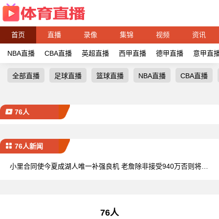
首页
直播
录像
集锦
视频
资讯
NBA直播
CBA直播
英超直播
西甲直播
德甲直播
意甲直
全部直播
足球直播
篮球直播
NBA直播
CBA直播
76人
76人新闻
小里合同使今夏成湖人唯一补强良机 老詹除非接受940万否则将离
队
76人